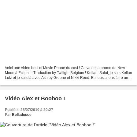
Voici une vidéo best of Movie Phone du cast ! Ca va de la promo de New
Moon à Eclipse ! Traduction by Twilight Belgium ! Kellan: Salut, je suis Kellan
Lutz et je suis là avec Ashley Greene et Nikki Reed. Et nous allons faire un
truc marrant appelé Unscripted...
Vidéo Alex et Booboo !
Publié le 28/07/2010 à 20:27
Par
Belladouce