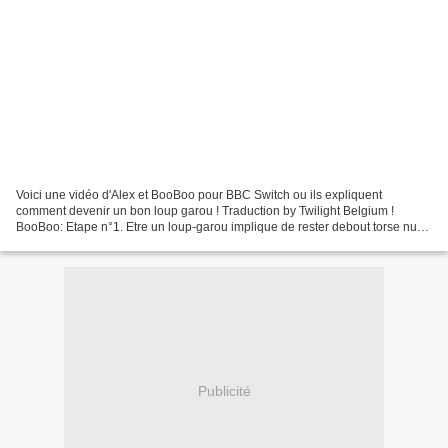
Voici une vidéo d'Alex et BooBoo pour BBC Switch ou ils expliquent
comment devenir un bon loup garou ! Traduction by Twilight Belgium !
BooBoo: Etape n°1. Etre un loup-garou implique de rester debout torse nu
pendant une longue période. Alors restez en...
Publicité