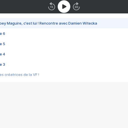
bey Maguire, c'est lui ! Rencontre avec Damien Witecka
e 6
e 5
e 4
e 3
s créatrices de la VF !
e 2
e 1
e Mektoub My Love arrive enfin ! Rencontre avec Shaïn Boumedine et Sal
i : après Toni en famille
elle réalise le bouleversant Dites lui que je l'aime