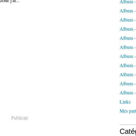
one j'ai...
Album -
Album -
Album -
Album -
Album -
Album -
Album -
Album 
Album - 
Album - 
Album -
Links
Mes part
Publicité
Caté