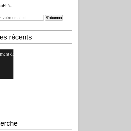
publiés.
les récents
ment de
erche