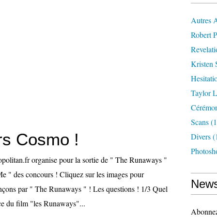
Autres 
Robert P
Revelat
Kristen 
Hesitati
Taylor L
Cérémoni
Scans
(1
rs Cosmo !
Divers
(
Photosh
olitan.fr organise pour la sortie de " The Runaways "
 " des concours ! Cliquez sur les images pour
News
nçons par " The Runaways " ! Les questions ! 1/3 Quel
ice du film "les Runaways"...
Abonnez-