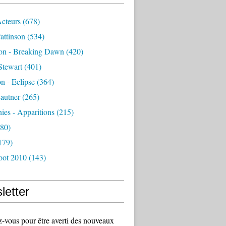
Acteurs
(678)
attinson
(534)
ion - Breaking Dawn
(420)
Stewart
(401)
on - Eclipse
(364)
autner
(265)
es - Apparitions
(215)
80)
179)
oot 2010
(143)
letter
vous pour être averti des nouveaux