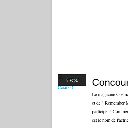
Concou
8 sept.
Le magazine Cosmop
et de " Remember Me
participer ! Comme
est le nom de l'actr