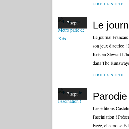
LIRE LA SUITE
Le journ
7 sept.
Le journal Francais 
son jeux d'actrice ! 
Kristen Stewart L’hé
dans The Runaways
LIRE LA SUITE
Parodie 
7 sept.
Les éditions Castel
Fasciniation ! Prése
lycée, elle croise E