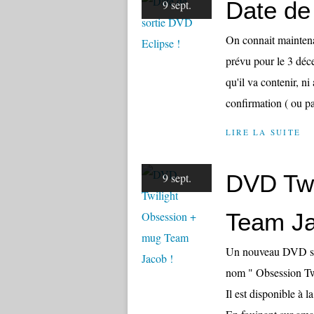
Date de
9 sept.
On connait maintena
prévu pour le 3 déc
qu'il va contenir, ni
confirmation ( ou pas
LIRE LA SUITE
DVD Twi
9 sept.
Team Ja
Un nouveau DVD sur 
nom " Obsession Twil
Il est disponible à