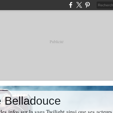
Publicité
e Belladouce
es infos sur la saga Twilight ainsi que ses acteur