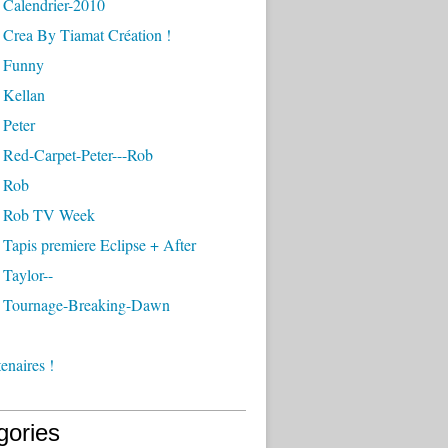
 Calendrier-2010
 Crea By Tiamat Création !
 Funny
 Kellan
 Peter
 Red-Carpet-Peter---Rob
 Rob
- Rob TV Week
Tapis premiere Eclipse + After
Taylor--
 Tournage-Breaking-Dawn
enaires !
gories