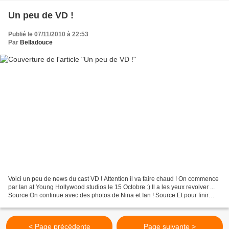
Un peu de VD !
Publié le 07/11/2010 à 22:53
Par
Belladouce
Voici un peu de news du cast VD ! Attention il va faire chaud ! On commence
par Ian at Young Hollywood studios le 15 Octobre :) Il a les yeux revolver ...
Source On continue avec des photos de Nina et Ian ! Source Et pour finir
voici les nouvelles photos...
< Page précédente
Page suivante >