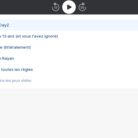
 DayZ
 a 13 ans (et vous l'avez ignoré)
e (littéralement)
im Rayan
 toutes les règles
s les jeux vidéo
us choquant de Rockstar ? - Le scandale BULLY
e plus moche de Steam
du RÊVE tourne au CAUCHEMAR
pendant 8 heures
it… à tort