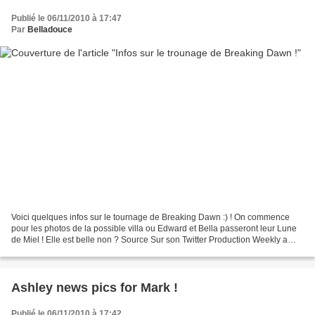
Publié le 06/11/2010 à 17:47
Par
Belladouce
Voici quelques infos sur le tournage de Breaking Dawn :) ! On commence
pour les photos de la possible villa ou Edward et Bella passeront leur Lune
de Miel ! Elle est belle non ? Source Sur son Twitter Production Weekly a
dévoilé le calendrier de tournage...
Ashley news pics for Mark !
Publié le 06/11/2010 à 17:42