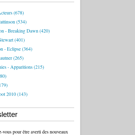
Acteurs
(678)
attinson
(534)
ion - Breaking Dawn
(420)
Stewart
(401)
on - Eclipse
(364)
autner
(265)
es - Apparitions
(215)
80)
179)
oot 2010
(143)
letter
vous pour être averti des nouveaux