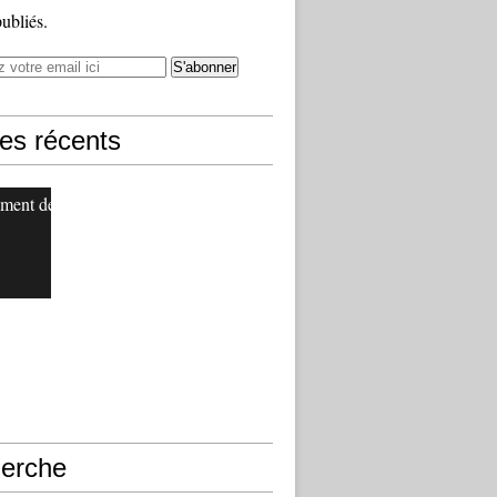
publiés.
les récents
ment de
erche