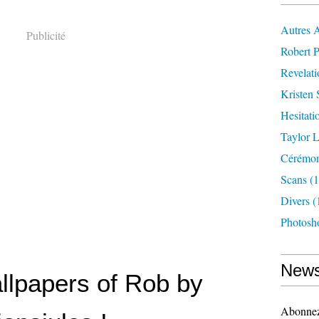
Autres 
Publicité
Robert P
Revelat
Kristen 
Hesitati
Taylor L
Cérémoni
Scans
(1
Divers
(
Photosh
News
lpapers of Rob by
Abonnez-