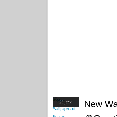
New Wal
23 janv.