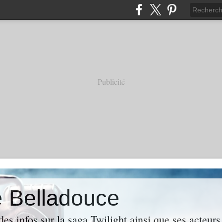
Publicité
e Belladouce
es infos sur la saga Twilight ainsi que ses acteur