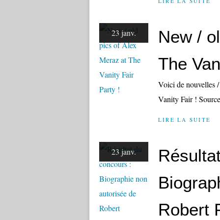
LIRE LA SUITE
New / ol
23 janv.
The Vani
Voici de nouvelles /
Vanity Fair ! Sourc
LIRE LA SUITE
Résulta
23 janv.
Biograp
Robert P