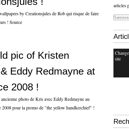
onsjules !
articles 
allpapers by Creationsjules de Rob qui risque de faire
urs ! Source
Artic
d pic of Kristen
Change
site
 & Eddy Redmayne at
e 2008 !
 / ancienne photo de Kris avec Eddy Redmayne au
e 2008 pour la promo de "the yellow handkerchief" !
Rech