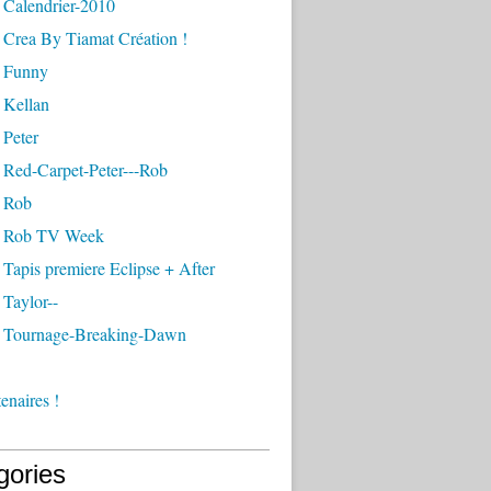
 Calendrier-2010
 Crea By Tiamat Création !
 Funny
 Kellan
 Peter
 Red-Carpet-Peter---Rob
 Rob
- Rob TV Week
Tapis premiere Eclipse + After
Taylor--
 Tournage-Breaking-Dawn
enaires !
gories