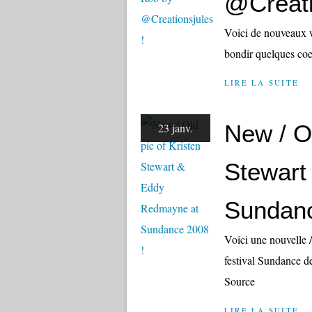
@Creati
Voici de nouveaux w
bondir quelques coe
LIRE LA SUITE
New / Ol
23 janv.
Stewart
Sundanc
Voici une nouvelle
festival Sundance d
Source
LIRE LA SUITE