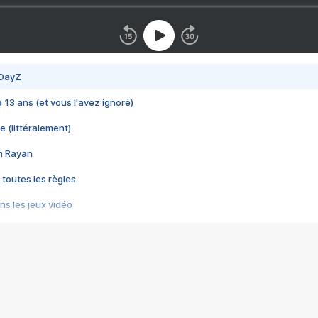
 DayZ
 a 13 ans (et vous l'avez ignoré)
e (littéralement)
im Rayan
 toutes les règles
s les jeux vidéo
us choquant de Rockstar ? - Le scandale BULLY
e plus moche de Steam
du RÊVE tourne au CAUCHEMAR
pendant 8 heures