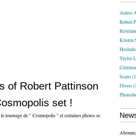
Autres 
Robert P
Revelat
Kristen 
Hesitati
Taylor L
Cérémoni
Scans
(1
s of Robert Pattinson
Divers
(
Photosh
Cosmopolis set !
News
 le tournage de " Cosmopolis " et certaines photos se
Abonnez-