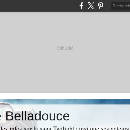
Publicité
e Belladouce
es infos sur la saga Twilight ainsi que ses acteur