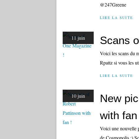
@247Greene
LIRE LA SUITE
Scans o
11 juin
Voici les scans du m
Rpattz si vous les uti
LIRE LA SUITE
New pic
10 juin
with fan 
Voici une nouvelle 
de Cosmopolis :) S