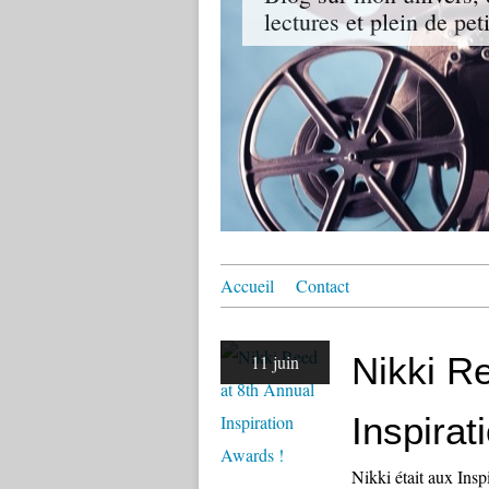
lectures et plein de pet
Accueil
Contact
Nikki R
11 juin
Inspirat
Nikki était aux Insp