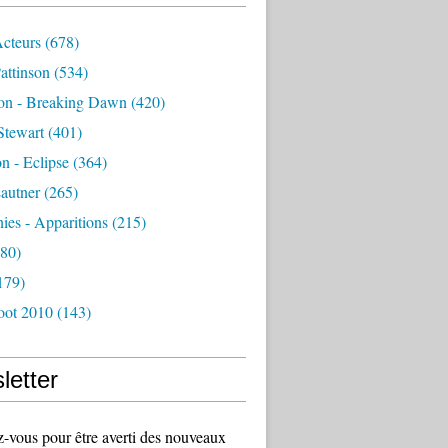
Acteurs
(678)
attinson
(534)
ion - Breaking Dawn
(420)
Stewart
(401)
on - Eclipse
(364)
autner
(265)
es - Apparitions
(215)
80)
179)
oot 2010
(143)
letter
vous pour être averti des nouveaux