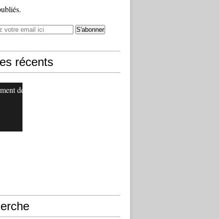
publiés.
les récents
ment de
erche