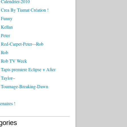
 Calendrier-2010
 Crea By Tiamat Création !
 Funny
 Kellan
 Peter
 Red-Carpet-Peter---Rob
 Rob
- Rob TV Week
Tapis premiere Eclipse + After
Taylor--
 Tournage-Breaking-Dawn
enaires !
gories