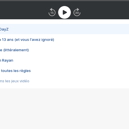
 DayZ
 a 13 ans (et vous l'avez ignoré)
e (littéralement)
im Rayan
 toutes les règles
s les jeux vidéo
us choquant de Rockstar ? - Le scandale BULLY
e plus moche de Steam
du RÊVE tourne au CAUCHEMAR
pendant 8 heures