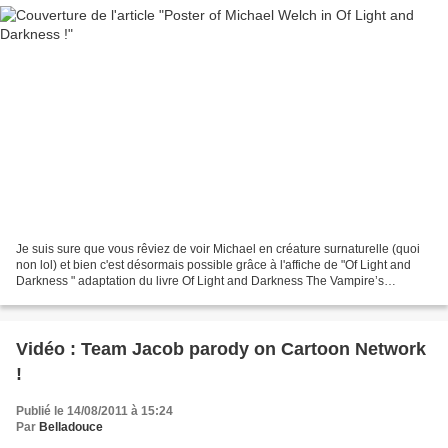
Je suis sure que vous rêviez de voir Michael en créature surnaturelle (quoi
non lol) et bien c'est désormais possible grâce à l'affiche de "Of Light and
Darkness " adaptation du livre Of Light and Darkness The Vampire’s
Daughter de Shayne Leighton. Voir...
Vidéo : Team Jacob parody on Cartoon Network
!
Publié le 14/08/2011 à 15:24
Par
Belladouce