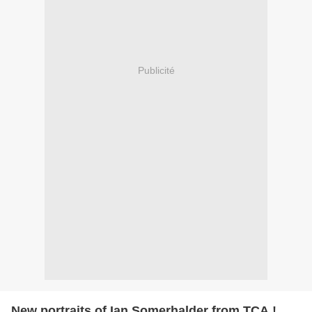
Publicité
New portraits of Ian Somerhalder from TCA !