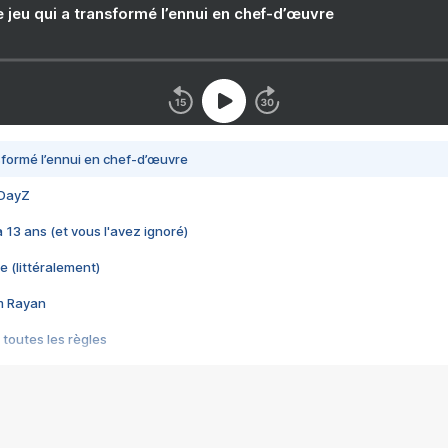
e jeu qui a transformé l’ennui en chef-d’œuvre
nsformé l’ennui en chef-d’œuvre
 DayZ
 a 13 ans (et vous l'avez ignoré)
e (littéralement)
im Rayan
 toutes les règles
s les jeux vidéo
us choquant de Rockstar ? - Le scandale BULLY
e plus moche de Steam