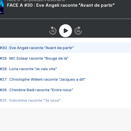
FACE A #30 : Eve Angeli raconte "Avant de partir"
#30 : Eve Angeli raconte "Avant de partir"
#29 : MC Solaar raconte "Bouge de là"
28 : Lorie raconte "Je vais vite"
#27 : Christophe Willem raconte "Jacques a dit"
#26 : Chimène Badi raconte "Entre nous"
#25 : Indochine raconte "3e sexe"
#24 : Zaho raconte "C'est chelou"
#23 : Patrick Bruel raconte "Au café des délices"