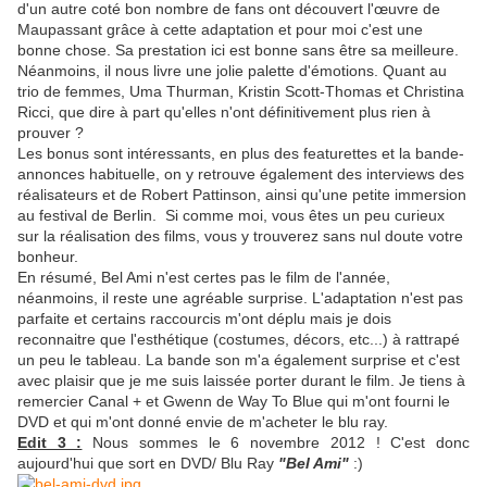
d'un autre coté bon nombre de fans ont découvert l'œuvre de
Maupassant grâce à cette adaptation et pour moi c'est une
bonne chose. Sa prestation ici est bonne sans être sa meilleure.
Néanmoins, il nous livre une jolie palette d'émotions. Quant au
trio de femmes, Uma Thurman, Kristin Scott-Thomas et Christina
Ricci, que dire à part qu'elles n'ont définitivement plus rien à
prouver ?
Les bonus sont intéressants, en plus des featurettes et la bande-
annonces habituelle, on y retrouve également des interviews des
réalisateurs et de Robert Pattinson, ainsi qu'une petite immersion
au festival de Berlin. Si comme moi, vous êtes un peu curieux
sur la réalisation des films, vous y trouverez sans nul doute votre
bonheur.
En résumé, Bel Ami n'est certes pas le film de l'année,
néanmoins, il reste une agréable surprise. L'adaptation n'est pas
parfaite et certains raccourcis m'ont déplu mais je dois
reconnaitre que l'esthétique (costumes, décors, etc...) à rattrapé
un peu le tableau. La bande son m'a également surprise et c'est
avec plaisir que je me suis laissée porter durant le film. Je tiens à
remercier Canal + et Gwenn de Way To Blue qui m'ont fourni le
DVD et qui m'ont donné envie de m'acheter le blu ray.
Edit 3 :
Nous sommes le 6 novembre 2012 ! C'est donc
aujourd'hui que sort en DVD/ Blu Ray
"Bel Ami"
:)