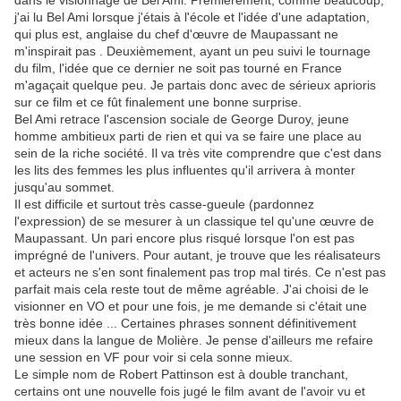
dans le visionnage de Bel Ami. Premièrement, comme beaucoup,
j'ai lu Bel Ami lorsque j'étais à l'école et l'idée d'une adaptation,
qui plus est, anglaise du chef d'œuvre de Maupassant ne
m'inspirait pas . Deuxièmement, ayant un peu suivi le tournage
du film, l'idée que ce dernier ne soit pas tourné en France
m'agaçait quelque peu. Je partais donc avec de sérieux aprioris
sur ce film et ce fût finalement une bonne surprise.
Bel Ami retrace l'ascension sociale de George Duroy, jeune
homme ambitieux parti de rien et qui va se faire une place au
sein de la riche société. Il va très vite comprendre que c'est dans
les lits des femmes les plus influentes qu'il arrivera à monter
jusqu'au sommet.
Il est difficile et surtout très casse-gueule (pardonnez
l'expression) de se mesurer à un classique tel qu'une œuvre de
Maupassant. Un pari encore plus risqué lorsque l'on est pas
imprégné de l'univers. Pour autant, je trouve que les réalisateurs
et acteurs ne s'en sont finalement pas trop mal tirés. Ce n'est pas
parfait mais cela reste tout de même agréable. J'ai choisi de le
visionner en VO et pour une fois, je me demande si c'était une
très bonne idée ... Certaines phrases sonnent définitivement
mieux dans la langue de Molière. Je pense d'ailleurs me refaire
une session en VF pour voir si cela sonne mieux.
Le simple nom de Robert Pattinson est à double tranchant,
certains ont une nouvelle fois jugé le film avant de l'avoir vu et