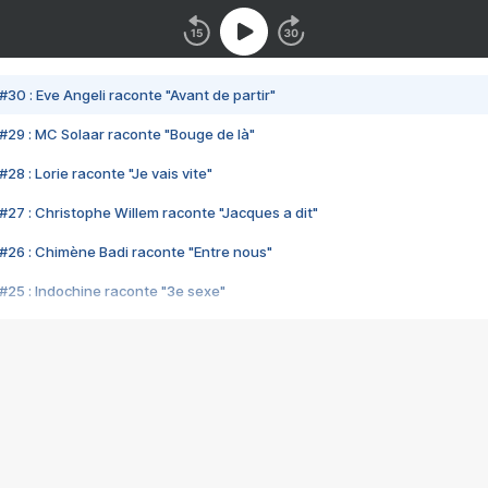
#30 : Eve Angeli raconte "Avant de partir"
#29 : MC Solaar raconte "Bouge de là"
28 : Lorie raconte "Je vais vite"
#27 : Christophe Willem raconte "Jacques a dit"
#26 : Chimène Badi raconte "Entre nous"
#25 : Indochine raconte "3e sexe"
#24 : Zaho raconte "C'est chelou"
#23 : Patrick Bruel raconte "Au café des délices"
#22 : Kyo raconte "Le chemin"
#21 : Nolwenn Leroy raconte "Cassé"
#20 : Patrick Hernandez raconte "Born to be alive"