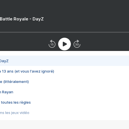
 Battle Royale - DayZ
 DayZ
 a 13 ans (et vous l'avez ignoré)
e (littéralement)
im Rayan
 toutes les règles
s les jeux vidéo
us choquant de Rockstar ? - Le scandale BULLY