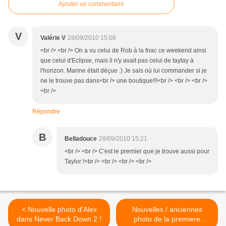
Ajouter un commentaire
V
Valérie V
28/09/2010 15:08
<br /> <br /> On a vu celui de Rob à la fnac ce weekend ainsi
que celui d'Eclipse, mais il n'y avait pas celui de taytay à
l'horizon. Marine était déçue :) Je sais où lui commander si je
ne le trouve pas dans<br /> une boutique!!!<br /> <br /> <br />
<br />
Répondre
B
Belladouce
28/09/2010 15:21
<br /> <br /> C'est le premier que je trouve aussi pour
Taylor !<br /> <br /> <br /> <br />
< Nouvelle photo d'Alex
Nouvelles / anciennes
dans Never Back Down 2 !
photo de la premiere