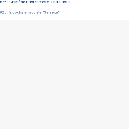
#26 : Chimène Badi raconte "Entre nous"
#25 : Indochine raconte "3e sexe"
#24 : Zaho raconte "C'est chelou"
#23 : Patrick Bruel raconte "Au café des délices"
#22 : Kyo raconte "Le chemin"
#21 : Nolwenn Leroy raconte "Cassé"
#20 : Patrick Hernandez raconte "Born to be alive"
#19 : Lorie raconte "Près de moi"
#18 : Michael Jones raconte "A nos actes manqués" (avec Jean-Jacque
#17 : Khaled raconte "Aïcha"
#16 : Corneille raconte "Parce qu'on vient de loin"
#15 : Indochine raconte "L'aventurier"
14 : Lorie raconte "Sur un air latino"