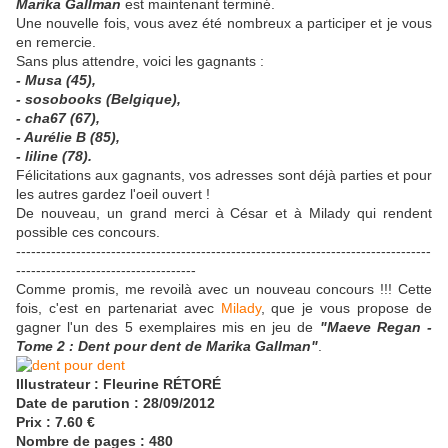
Marika Gallman
est maintenant terminé.
Une nouvelle fois, vous avez été nombreux a participer et je vous
en remercie.
Sans plus attendre, voici les gagnants :
- Musa (45),
- sosobooks (Belgique),
- cha67 (67),
- Aurélie B (85),
- liline (78).
Félicitations aux gagnants, vos adresses sont déjà parties et pour
les autres gardez l'oeil ouvert !
De nouveau, un grand merci à César et à Milady qui rendent
possible ces concours.
-----------------------------------------------------------------------------------
------------------------------------
Comme promis, me revoilà avec un nouveau concours !!! Cette
fois, c'est en partenariat avec
Milady
, que je vous propose de
gagner l'un des 5 exemplaires mis en jeu de
"Maeve Regan -
Tome 2 : Dent pour dent de Marika Gallman"
.
Illustrateur : Fleurine RÉTORÉ
Date de parution : 28/09/2012
Prix : 7.60 €
Nombre de pages : 480