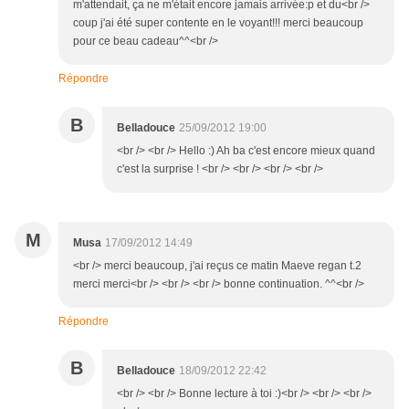
m'attendait, ça ne m'était encore jamais arrivée:p et du<br />
coup j'ai été super contente en le voyant!!! merci beaucoup
pour ce beau cadeau^^<br />
Répondre
B
Belladouce
25/09/2012 19:00
<br /> <br /> Hello :) Ah ba c'est encore mieux quand
c'est la surprise ! <br /> <br /> <br /> <br />
M
Musa
17/09/2012 14:49
<br /> merci beaucoup, j'ai reçus ce matin Maeve regan t.2
merci merci<br /> <br /> <br /> bonne continuation. ^^<br />
Répondre
B
Belladouce
18/09/2012 22:42
<br /> <br /> Bonne lecture à toi :)<br /> <br /> <br />