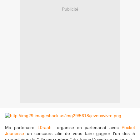
Publicité
Ma partenaire
L0raah_
organise en partenariat avec
Pocket
Jeunesse
un concours afin de vous faire gagner l'un des 5
exemplaires de
" Je veux vivre "
de Jenny Downham en jeux :)