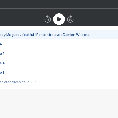
bey Maguire, c'est lui ! Rencontre avec Damien Witecka
e 6
e 5
e 4
e 3
s créatrices de la VF !
e 2
e 1
e Mektoub My Love arrive enfin ! Rencontre avec Shaïn Boumedine et Sal