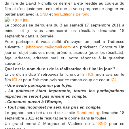
du livre de David Nicholls ce dernier a été réédité au couleur du
film et c'est justement celui-ci que je vous propose de gagner en
partenariat avec la
SND
et
les Editions Belfond
.
Le concours se déroulera du 3 au samedi 17 septembre 2011 à
minuit, et je vous annoncerai les résultats dimanche 18
septembre dans la journée.
Pour participer il vous suffit d'envoyer un mail a l'adresse
suivante :
jebconcours@gmail.com
en précisant Concours Un
jour en objet puis vos nom, prénom, pseudo (pour les résultats),
âge, adresse, adresse mail et votre réponse à la question
suivante :
Quel est le nom du ou de la réalisatrice du film Un jour ?
Envie d'un indice ? retrouvez la fiche du film
ICI
, mon avis sur le
film
ICI
et pour finir mon avis sur ce roman coup de coeur
ICI
.
- Une seule participation par foyer,
- La politesse étant importante, toutes les participations
impolies ne seront pas prisent en compte,
- Concours ouvert à l'Europe,
- Tout mail incomplet ne sera pas pris en compte.
Le gagnant sera tiré au sort sur le site
Random.org
dimanche 18
septembre 2011 et le résultat sera donné dans la foulée.
Un grand merci à Margaux et Vladimir de la
SND
pour ce