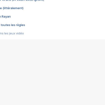
e (littéralement)
im Rayan
 toutes les règles
s les jeux vidéo
us choquant de Rockstar ? - Le scandale BULLY
e plus moche de Steam
du RÊVE tourne au CAUCHEMAR
pendant 8 heures
it… à tort
umiliés par un jeu vidéo
ire - Final Fantasy 8
ti un empire - Age of Empires