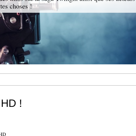
ites choses !
 HD !
n HD