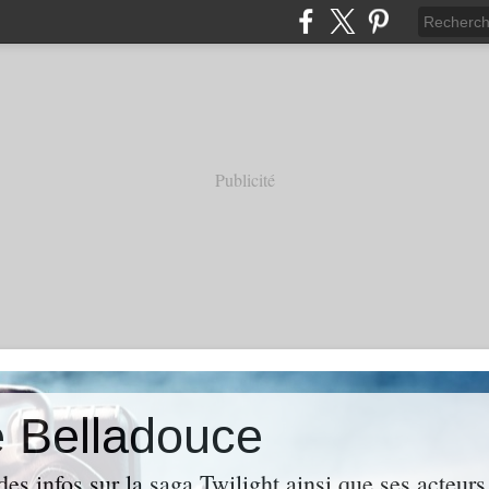
Publicité
e Belladouce
es infos sur la saga Twilight ainsi que ses acteur