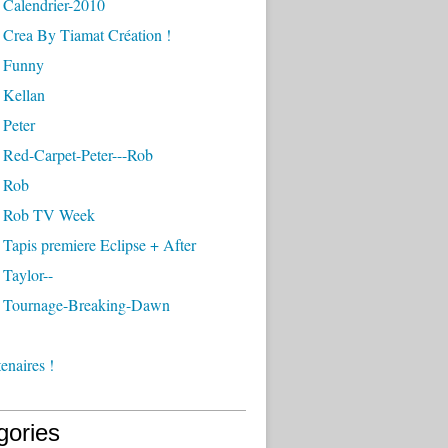
 Calendrier-2010
 Crea By Tiamat Création !
 Funny
 Kellan
 Peter
 Red-Carpet-Peter---Rob
 Rob
- Rob TV Week
Tapis premiere Eclipse + After
Taylor--
 Tournage-Breaking-Dawn
enaires !
gories