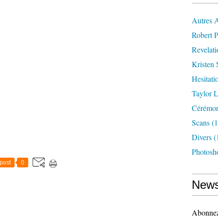
Autres 
Robert P
Revelat
Kristen 
Hesitati
Taylor L
Cérémoni
Scans
(1
Divers
(
Photosh
post
0
News
Abonnez-