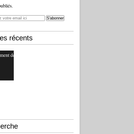
publiés.
les récents
ment de
erche