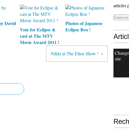
articles 
by David
Photos of Japanese
Vote for Eclipse &
Eclipse Box !
cast at The MTV
Artic
Movie Award 2011 !
Change
Nikki at The Ellen Show !
site
Rech