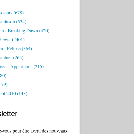
Acteurs
(678)
attinson
(534)
ion - Breaking Dawn
(420)
Stewart
(401)
on - Eclipse
(364)
autner
(265)
es - Apparitions
(215)
80)
179)
oot 2010
(143)
letter
vous pour être averti des nouveaux