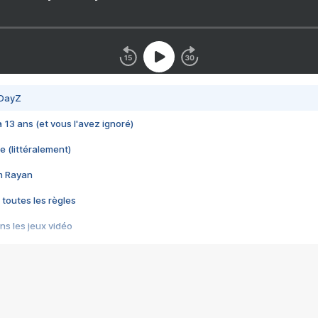
 DayZ
 a 13 ans (et vous l'avez ignoré)
e (littéralement)
im Rayan
 toutes les règles
s les jeux vidéo
us choquant de Rockstar ? - Le scandale BULLY
e plus moche de Steam
du RÊVE tourne au CAUCHEMAR