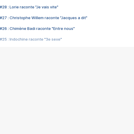
28 : Lorie raconte "Je vais vite"
#27 : Christophe Willem raconte "Jacques a dit"
#26 : Chimène Badi raconte "Entre nous"
#25 : Indochine raconte "3e sexe"
#24 : Zaho raconte "C'est chelou"
#23 : Patrick Bruel raconte "Au café des délices"
#22 : Kyo raconte "Le chemin"
#21 : Nolwenn Leroy raconte "Cassé"
#20 : Patrick Hernandez raconte "Born to be alive"
#19 : Lorie raconte "Près de moi"
#18 : Michael Jones raconte "A nos actes manqués" (avec Jean-Jacque
#17 : Khaled raconte "Aïcha"