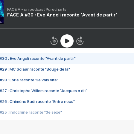
FACE A - un podcast Purecharts
FACE A #30 : Eve Angeli raconte "Avant de partir"
#30 : Eve Angeli raconte "Avant de partir"
#29 : MC Solaar raconte "Bouge de là"
28 : Lorie raconte "Je vais vite"
#27 : Christophe Willem raconte "Jacques a dit"
#26 : Chimène Badi raconte "Entre nous"
#25 : Indochine raconte "3e sexe"
#24 : Zaho raconte "C'est chelou"
#23 : Patrick Bruel raconte "Au café des délices"