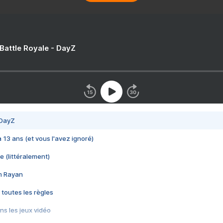
 Battle Royale - DayZ
 DayZ
 a 13 ans (et vous l'avez ignoré)
e (littéralement)
im Rayan
 toutes les règles
s les jeux vidéo