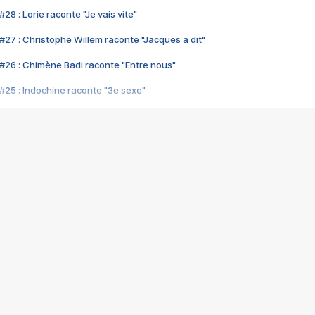
28 : Lorie raconte "Je vais vite"
#27 : Christophe Willem raconte "Jacques a dit"
#26 : Chimène Badi raconte "Entre nous"
#25 : Indochine raconte "3e sexe"
#24 : Zaho raconte "C'est chelou"
#23 : Patrick Bruel raconte "Au café des délices"
#22 : Kyo raconte "Le chemin"
#21 : Nolwenn Leroy raconte "Cassé"
#20 : Patrick Hernandez raconte "Born to be alive"
#19 : Lorie raconte "Près de moi"
#18 : Michael Jones raconte "A nos actes manqués" (avec Jean-Jacque
#17 : Khaled raconte "Aïcha"