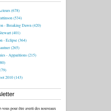
Acteurs
(678)
attinson
(534)
ion - Breaking Dawn
(420)
Stewart
(401)
on - Eclipse
(364)
autner
(265)
es - Apparitions
(215)
80)
179)
oot 2010
(143)
letter
vous pour être averti des nouveaux