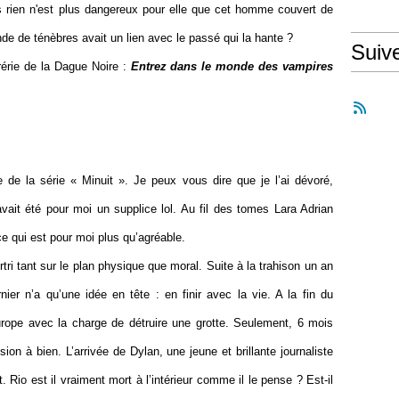
is rien n'est plus dangereux pour elle que cet homme couvert de
nde de ténèbres avait un lien avec le passé qui la hante ?
Suiv
rérie de la Dague Noire :
Entrez dans le monde des vampires
de la série « Minuit ». Je peux vous dire que je l’ai dévoré,
avait été pour moi un supplice lol. Au fil des tomes Lara Adrian
 qui est pour moi plus qu’agréable.
tri tant sur le plan physique que moral. Suite à la trahison un an
nier n’a qu’une idée en tête : en finir avec la vie. A la fin du
rope avec la charge de détruire une grotte. Seulement, 6 mois
ion à bien. L’arrivée de Dylan, une jeune et brillante journaliste
. Rio est il vraiment mort à l’intérieur comme il le pense ? Est-il