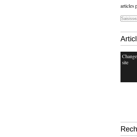
articles 
Artic
Change
site
Rech