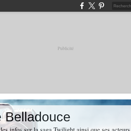
Publicité
e Belladouce
es infos sur la saga Twilight ainsi que ses acteur