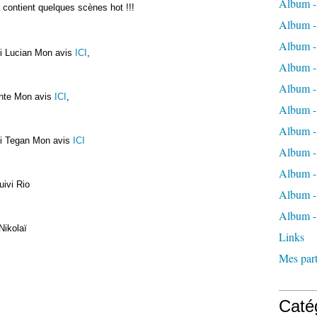
Album -
i contient quelques scènes hot !!!
Album -
Album -
ivi Lucian Mon avis
ICI
,
Album -
Album -
Dante Mon avis
ICI
,
Album -
Album -
ivi Tegan Mon avis
ICI
Album 
Album - 
uivi Rio
Album - 
Album -
 Nikolaï
Links
Mes part
Caté