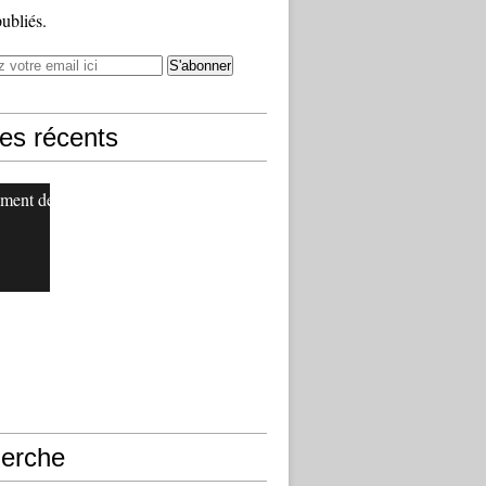
publiés.
les récents
ment de
erche