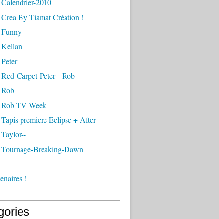
 Calendrier-2010
 Crea By Tiamat Création !
 Funny
 Kellan
 Peter
 Red-Carpet-Peter---Rob
 Rob
- Rob TV Week
Tapis premiere Eclipse + After
Taylor--
 Tournage-Breaking-Dawn
enaires !
gories