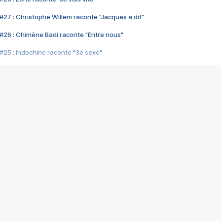
#27 : Christophe Willem raconte "Jacques a dit"
#26 : Chimène Badi raconte "Entre nous"
#25 : Indochine raconte "3e sexe"
#24 : Zaho raconte "C'est chelou"
#23 : Patrick Bruel raconte "Au café des délices"
#22 : Kyo raconte "Le chemin"
#21 : Nolwenn Leroy raconte "Cassé"
#20 : Patrick Hernandez raconte "Born to be alive"
#19 : Lorie raconte "Près de moi"
#18 : Michael Jones raconte "A nos actes manqués" (avec Jean-Jacque
#17 : Khaled raconte "Aïcha"
#16 : Corneille raconte "Parce qu'on vient de loin"