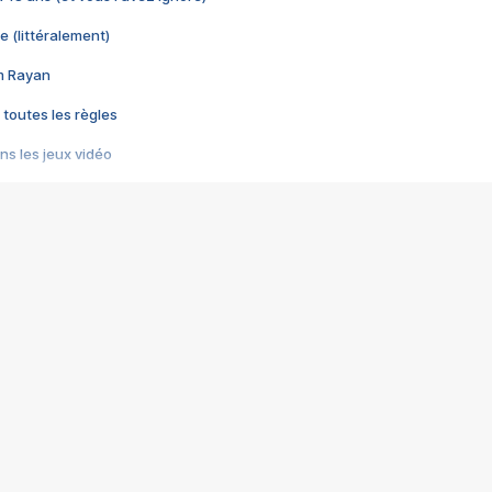
e (littéralement)
im Rayan
 toutes les règles
s les jeux vidéo
us choquant de Rockstar ? - Le scandale BULLY
e plus moche de Steam
du RÊVE tourne au CAUCHEMAR
pendant 8 heures
it… à tort
umiliés par un jeu vidéo
ire - Final Fantasy 8
ti un empire - Age of Empires