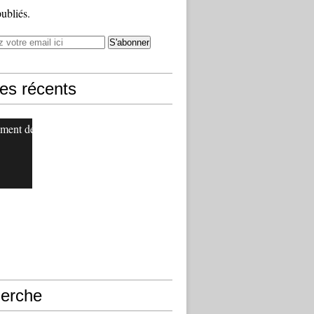
publiés.
les récents
ment de
erche