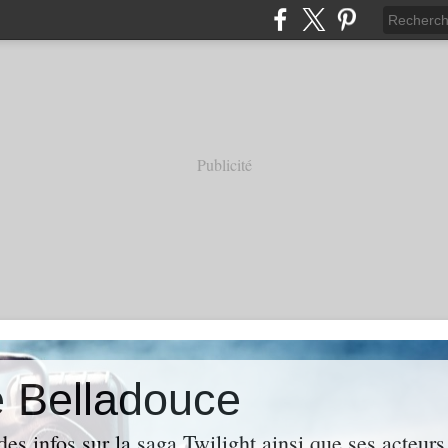
Publicité
e Belladouce
es infos sur la saga Twilight ainsi que ses acteur