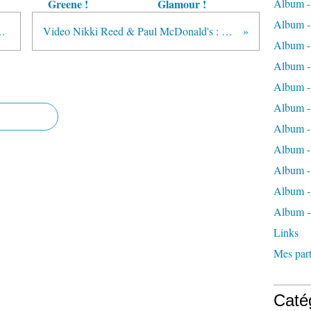
Greene !
Glamour !
Album -
Album -
basketball in the E League !
Video Nikki Reed & Paul McDonald's : Now That I've Found You !
Album -
Album -
Album -
Album -
Album -
Album 
Album - 
Album - 
Album -
Links
Mes part
Caté