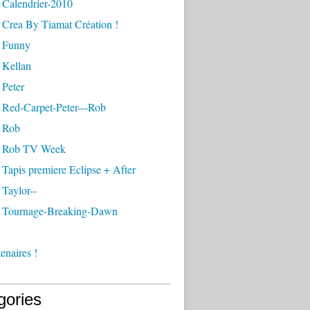
 Calendrier-2010
 Crea By Tiamat Création !
 Funny
 Kellan
 Peter
 Red-Carpet-Peter---Rob
 Rob
- Rob TV Week
Tapis premiere Eclipse + After
Taylor--
 Tournage-Breaking-Dawn
enaires !
gories