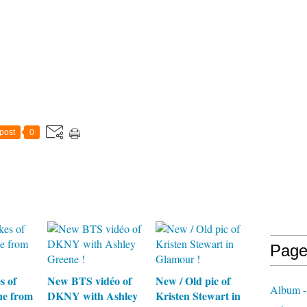
post
0
Page
s of
New BTS vidéo of
New / Old pic of
Album -
ne from
DKNY with Ashley
Kristen Stewart in