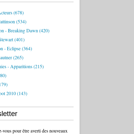
Acteurs
(678)
attinson
(534)
ion - Breaking Dawn
(420)
Stewart
(401)
on - Eclipse
(364)
autner
(265)
es - Apparitions
(215)
80)
179)
oot 2010
(143)
letter
vous pour être averti des nouveaux