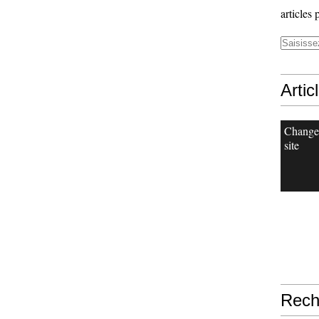
articles 
Artic
Change
site
Rech