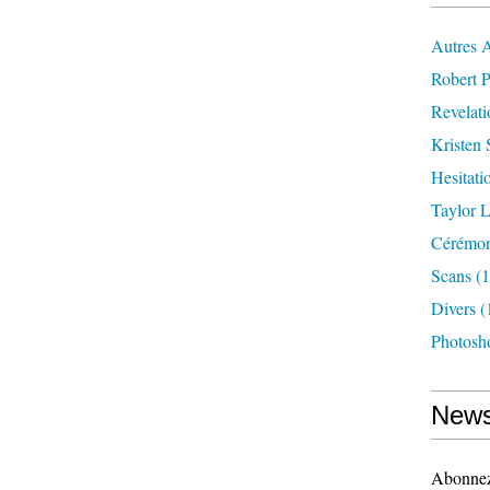
Autres 
Robert P
Revelat
Kristen 
Hesitati
Taylor L
Cérémoni
Scans
(1
Divers
(
Photosh
News
Abonnez-