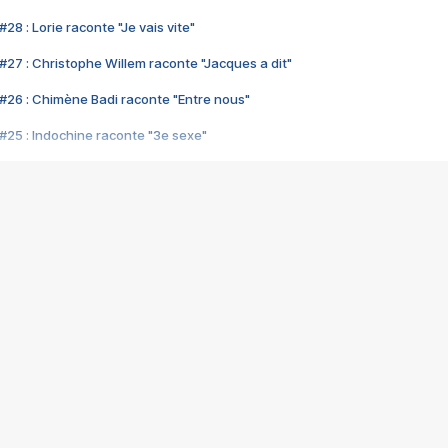
28 : Lorie raconte "Je vais vite"
#27 : Christophe Willem raconte "Jacques a dit"
#26 : Chimène Badi raconte "Entre nous"
#25 : Indochine raconte "3e sexe"
#24 : Zaho raconte "C'est chelou"
#23 : Patrick Bruel raconte "Au café des délices"
#22 : Kyo raconte "Le chemin"
#21 : Nolwenn Leroy raconte "Cassé"
#20 : Patrick Hernandez raconte "Born to be alive"
#19 : Lorie raconte "Près de moi"
#18 : Michael Jones raconte "A nos actes manqués" (avec Jean-Jacque
#17 : Khaled raconte "Aïcha"