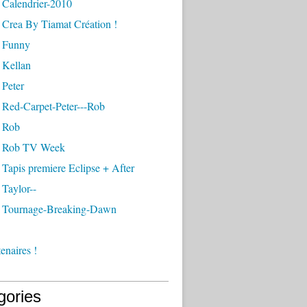
 Calendrier-2010
 Crea By Tiamat Création !
 Funny
 Kellan
 Peter
 Red-Carpet-Peter---Rob
 Rob
- Rob TV Week
Tapis premiere Eclipse + After
Taylor--
 Tournage-Breaking-Dawn
enaires !
gories