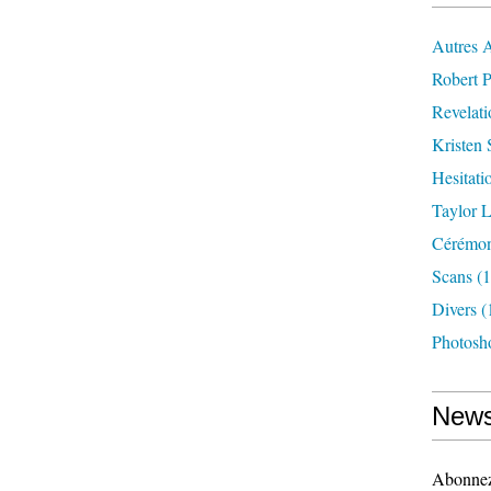
Autres 
Robert P
Revelat
Kristen 
Hesitati
Taylor L
Cérémoni
Scans
(1
Divers
(
Photosh
News
Abonnez-