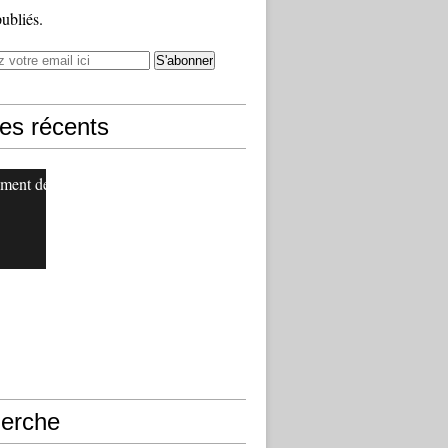
publiés.
les récents
ment de
erche