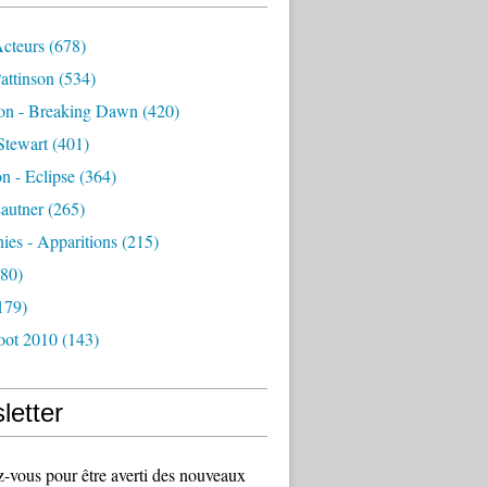
Acteurs
(678)
attinson
(534)
ion - Breaking Dawn
(420)
Stewart
(401)
on - Eclipse
(364)
autner
(265)
es - Apparitions
(215)
80)
179)
oot 2010
(143)
letter
vous pour être averti des nouveaux