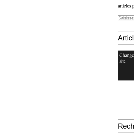
articles 
Artic
Change
site
Rech