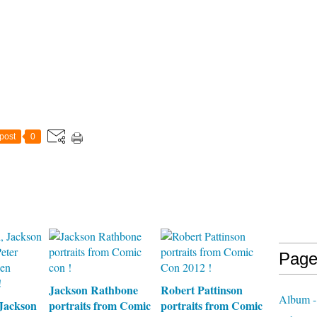
post
0
Page
Jackson Rathbone
Robert Pattinson
Album -
Jackson
portraits from Comic
portraits from Comic