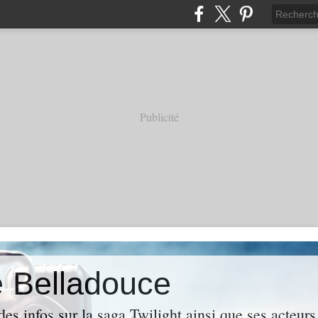
Publicité
e Belladouce
es infos sur la saga Twilight ainsi que ses acteur