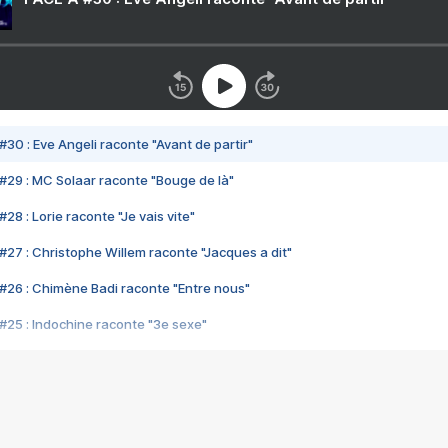
#30 : Eve Angeli raconte "Avant de partir"
#29 : MC Solaar raconte "Bouge de là"
28 : Lorie raconte "Je vais vite"
#27 : Christophe Willem raconte "Jacques a dit"
#26 : Chimène Badi raconte "Entre nous"
#25 : Indochine raconte "3e sexe"
#24 : Zaho raconte "C'est chelou"
#23 : Patrick Bruel raconte "Au café des délices"
#22 : Kyo raconte "Le chemin"