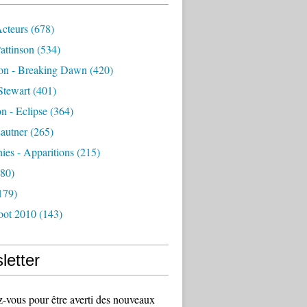
Acteurs
(678)
attinson
(534)
ion - Breaking Dawn
(420)
Stewart
(401)
on - Eclipse
(364)
autner
(265)
es - Apparitions
(215)
80)
179)
oot 2010
(143)
letter
vous pour être averti des nouveaux