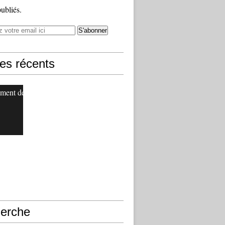
publiés.
les récents
ment de
erche