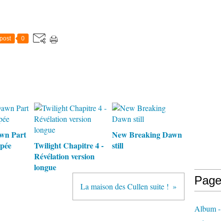
post
0
wn Part
New Breaking Dawn
upée
Twilight Chapitre 4 -
still
Révélation version
longue
Page
La maison des Cullen suite !
Album -