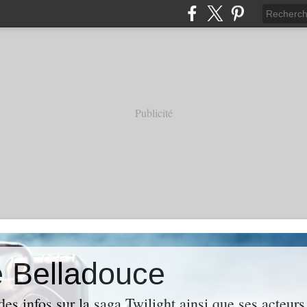
Publicité
e Belladouce
es infos sur la saga Twilight ainsi que ses acteur