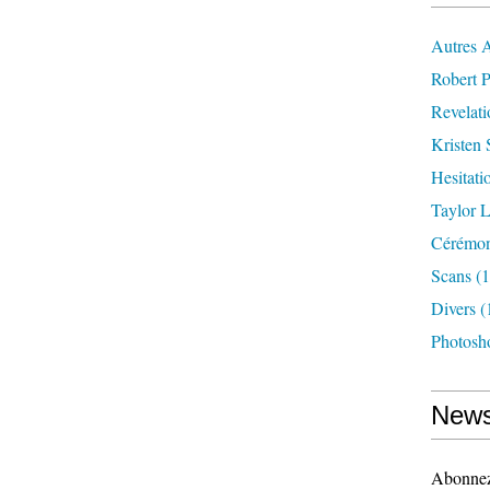
Autres 
Robert P
Revelat
Kristen 
Hesitati
Taylor L
Cérémoni
Scans
(1
Divers
(
Photosh
News
Abonnez-