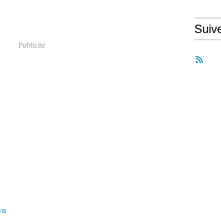
Suiv
Publicité
wn