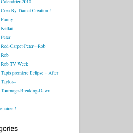
 Calendrier-2010
 Crea By Tiamat Création !
 Funny
 Kellan
 Peter
 Red-Carpet-Peter---Rob
 Rob
- Rob TV Week
Tapis premiere Eclipse + After
Taylor--
 Tournage-Breaking-Dawn
enaires !
gories