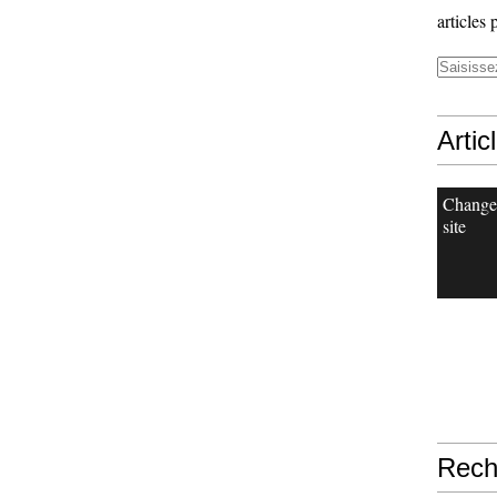
articles 
Artic
Change
site
Rech