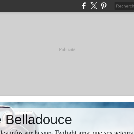
Publicité
e Belladouce
es infos sur la saga Twilight ainsi que ses acteur