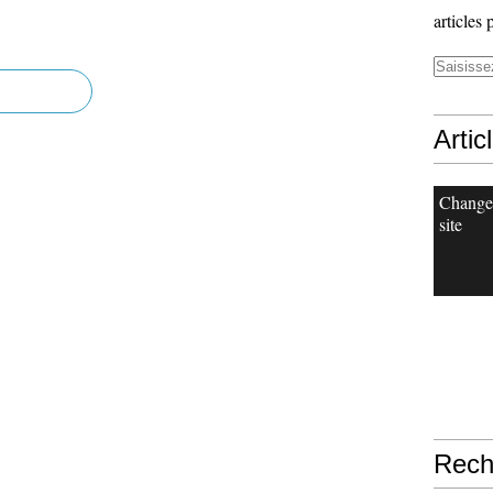
articles 
Artic
Change
site
Rech