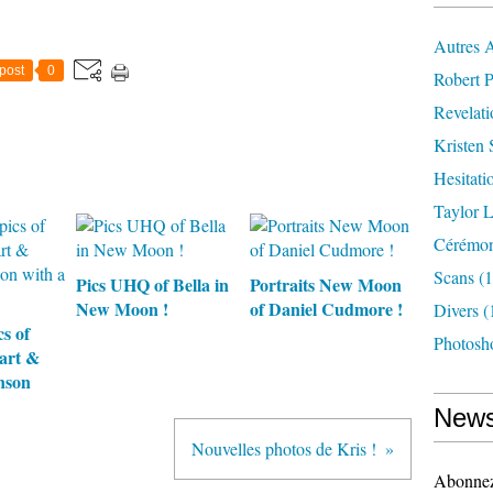
Autres 
post
0
Robert P
Revelat
Kristen 
Hesitati
Taylor L
Cérémoni
Scans
(1
Pics UHQ of Bella in
Portraits New Moon
New Moon !
of Daniel Cudmore !
Divers
(
s of
Photosh
art &
nson
News
Nouvelles photos de Kris !
Abonnez-