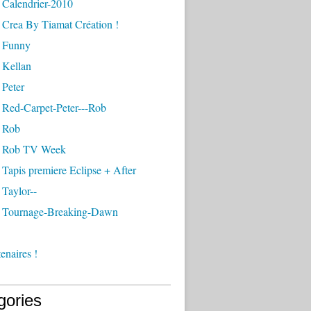
 Calendrier-2010
 Crea By Tiamat Création !
 Funny
 Kellan
 Peter
 Red-Carpet-Peter---Rob
 Rob
- Rob TV Week
Tapis premiere Eclipse + After
Taylor--
 Tournage-Breaking-Dawn
enaires !
gories