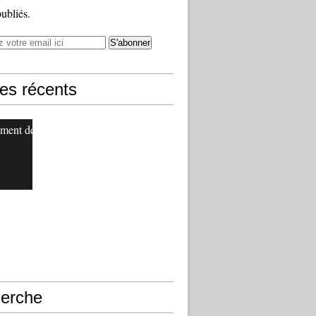
publiés.
les récents
ment de
erche