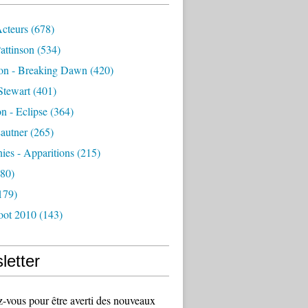
Acteurs
(678)
attinson
(534)
ion - Breaking Dawn
(420)
Stewart
(401)
on - Eclipse
(364)
autner
(265)
es - Apparitions
(215)
80)
179)
oot 2010
(143)
letter
vous pour être averti des nouveaux