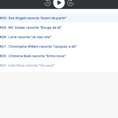
#30 : Eve Angeli raconte "Avant de partir"
#29 : MC Solaar raconte "Bouge de là"
28 : Lorie raconte "Je vais vite"
#27 : Christophe Willem raconte "Jacques a dit"
#26 : Chimène Badi raconte "Entre nous"
#25 : Indochine raconte "3e sexe"
#24 : Zaho raconte "C'est chelou"
#23 : Patrick Bruel raconte "Au café des délices"
#22 : Kyo raconte "Le chemin"
#21 : Nolwenn Leroy raconte "Cassé"
#20 : Patrick Hernandez raconte "Born to be alive"