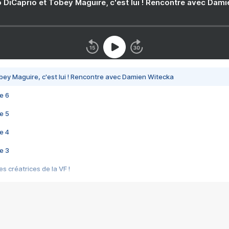
 DiCaprio et Tobey Maguire, c'est lui ! Rencontre avec Dam
bey Maguire, c'est lui ! Rencontre avec Damien Witecka
e 6
e 5
e 4
e 3
s créatrices de la VF !
e 2
e 1
e Mektoub My Love arrive enfin ! Rencontre avec Shaïn Boumedine et Sal