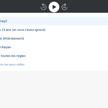
 DayZ
 a 13 ans (et vous l'avez ignoré)
e (littéralement)
im Rayan
 toutes les règles
s les jeux vidéo
us choquant de Rockstar ? - Le scandale BULLY
e plus moche de Steam
du RÊVE tourne au CAUCHEMAR
pendant 8 heures
it… à tort