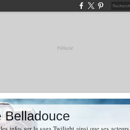
Publicité
e Belladouce
es infos sur la saga Twilight ainsi que ses acteur