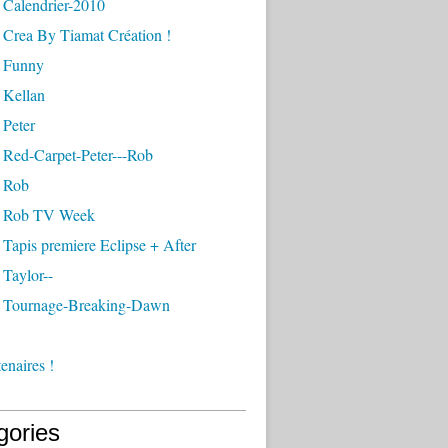
 Calendrier-2010
 Crea By Tiamat Création !
 Funny
 Kellan
 Peter
 Red-Carpet-Peter---Rob
 Rob
- Rob TV Week
Tapis premiere Eclipse + After
Taylor--
 Tournage-Breaking-Dawn
enaires !
gories