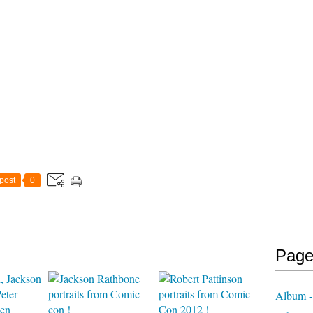
post
0
Page
Album -