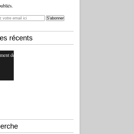
publiés.
les récents
ment de
erche