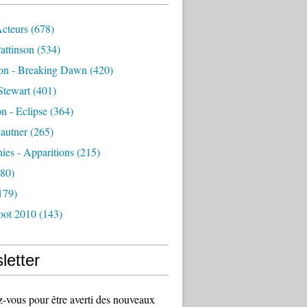
Acteurs
(678)
attinson
(534)
ion - Breaking Dawn
(420)
Stewart
(401)
on - Eclipse
(364)
autner
(265)
es - Apparitions
(215)
80)
179)
oot 2010
(143)
letter
vous pour être averti des nouveaux