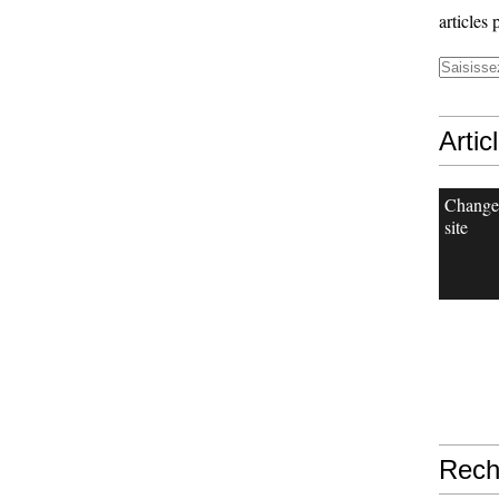
articles 
Artic
Change
site
Rech