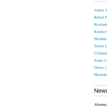
Autres 
Robert P
Revelat
Kristen 
Hesitati
Taylor L
Cérémoni
Scans
(1
Divers
(
Photosh
News
Abonnez-