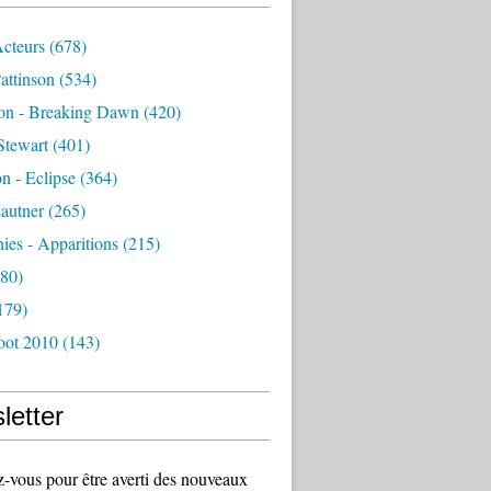
Acteurs
(678)
attinson
(534)
ion - Breaking Dawn
(420)
Stewart
(401)
on - Eclipse
(364)
autner
(265)
es - Apparitions
(215)
80)
179)
oot 2010
(143)
letter
vous pour être averti des nouveaux