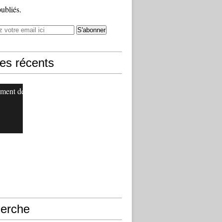
publiés.
les récents
ment de
erche