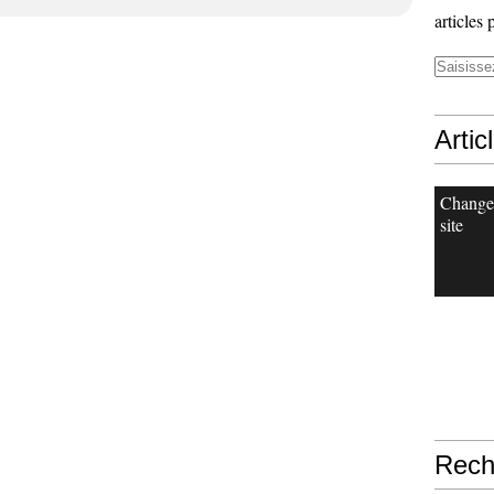
articles 
Artic
Change
site
Rech