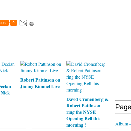
post
0
Robert Pattinson on
Declan
Jimmy Kimmel Live
 Nick
David Cronenberg &
Robert Pattinson
Page
ring the NYSE
Opening Bell this
Album -
morning !