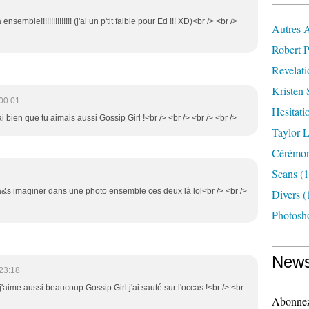
semble!!!!!!!!!!!!!!! (j'ai un p'tit faible pour Ed !!! XD)<br /> <br />
Autres 
Robert P
Revelat
Kristen 
00:01
Hesitati
i bien que tu aimais aussi Gossip Girl !<br /> <br /> <br /> <br />
Taylor L
Cérémoni
Scans
(1
 pa&s imaginer dans une photo ensemble ces deux là lol<br /> <br />
Divers
(
Photosh
News
23:18
'aime aussi beaucoup Gossip Girl j'ai sauté sur l'occas !<br /> <br
Abonnez-