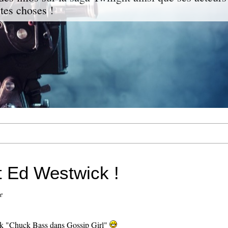
ites choses !
t Ed Westwick !
e
ck "Chuck Bass dans Gossip Girl"