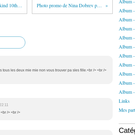
Album -
Photos de Nikki at 7 For All Mankind 10th Anniversary Celebration !
Photo promo de Nina Dobrev pour Vampire Diaries !
Album -
Album -
Album -
Album -
Album -
Album -
Album 
es tous les deux mie mie non vous trouver pa sles fille.<br /> <br />
Album - 
Album - 
Album -
Links
22:11
Mes part
 <br /> <br />
Caté