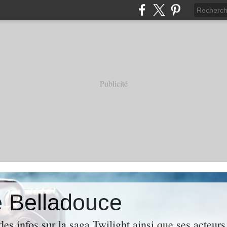
Publicité
e Belladouce
es infos sur la saga Twilight ainsi que ses acteur