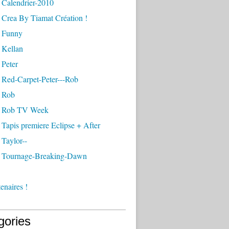
 Calendrier-2010
 Crea By Tiamat Création !
 Funny
 Kellan
 Peter
 Red-Carpet-Peter---Rob
 Rob
- Rob TV Week
Tapis premiere Eclipse + After
Taylor--
 Tournage-Breaking-Dawn
enaires !
gories