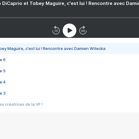
 DiCaprio et Tobey Maguire, c'est lui ! Rencontre avec Dam
bey Maguire, c'est lui ! Rencontre avec Damien Witecka
e 6
e 5
e 4
e 3
s créatrices de la VF !
e 2
e 1
e Mektoub My Love arrive enfin ! Rencontre avec Shaïn Boumedine et Sal