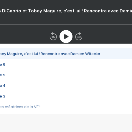
 DiCaprio et Tobey Maguire, c'est lui ! Rencontre avec Dam
bey Maguire, c'est lui ! Rencontre avec Damien Witecka
e 6
e 5
e 4
e 3
s créatrices de la VF !
e 2
e 1