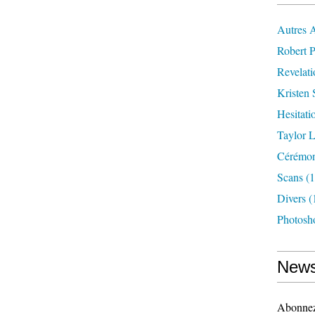
Autres 
Robert P
Revelat
Kristen 
Hesitati
Taylor L
Cérémoni
Scans
(1
Divers
(
Photosh
News
Abonnez-