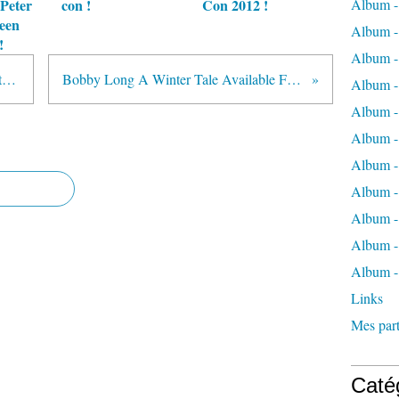
Peter
con !
Con 2012 !
Album -
Teen
Album -
!
Album -
New pics of Swan House complete in Vancouver !
Bobby Long A Winter Tale Available February 1st 2011 !
Album -
Album -
Album -
Album -
Album 
Album - 
Album - 
Album -
Links
Mes part
Caté