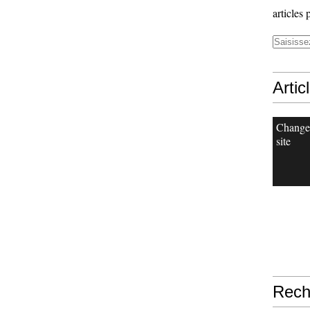
articles 
Artic
Change
site
Rech