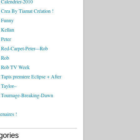
 Calendrier-2010
 Crea By Tiamat Création !
 Funny
 Kellan
 Peter
 Red-Carpet-Peter---Rob
 Rob
- Rob TV Week
Tapis premiere Eclipse + After
Taylor--
 Tournage-Breaking-Dawn
enaires !
gories