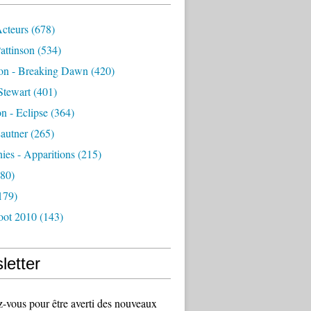
Acteurs
(678)
attinson
(534)
ion - Breaking Dawn
(420)
Stewart
(401)
on - Eclipse
(364)
autner
(265)
es - Apparitions
(215)
80)
179)
oot 2010
(143)
letter
vous pour être averti des nouveaux