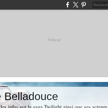
Publicité
e Belladouce
es infos sur la saga Twilight ainsi que ses acteur