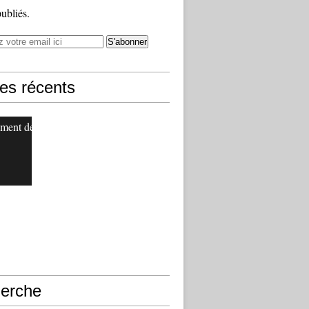
publiés.
les récents
ment de
erche