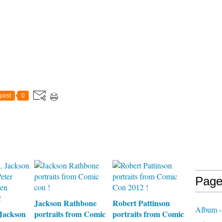
post
0
Page
Jackson Rathbone
Robert Pattinson
Album -
Jackson
portraits from Comic
portraits from Comic