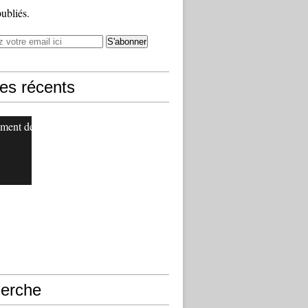
publiés.
les récents
ment de
erche