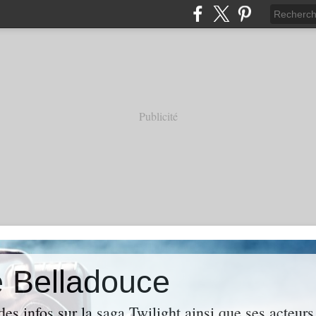
Publicité
e Belladouce
es infos sur la saga Twilight ainsi que ses acteur