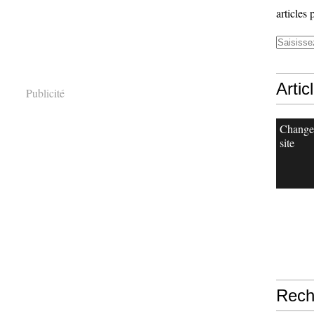
articles 
Artic
Publicité
Change
site
Rech