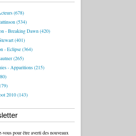
Acteurs
(678)
attinson
(534)
ion - Breaking Dawn
(420)
Stewart
(401)
on - Eclipse
(364)
autner
(265)
es - Apparitions
(215)
80)
179)
oot 2010
(143)
letter
vous pour être averti des nouveaux