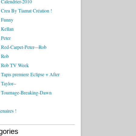
 Calendrier-2010
 Crea By Tiamat Création !
 Funny
 Kellan
 Peter
 Red-Carpet-Peter---Rob
 Rob
- Rob TV Week
Tapis premiere Eclipse + After
Taylor--
 Tournage-Breaking-Dawn
enaires !
gories