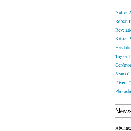
Autres 
Robert P
Revelat
Kristen 
Hesitati
Taylor L
Cérémoni
Scans
(1
Divers
(
Photosh
News
Abonnez-