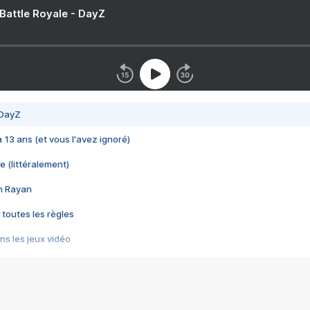
 Battle Royale - DayZ
 DayZ
 a 13 ans (et vous l'avez ignoré)
e (littéralement)
im Rayan
 toutes les règles
s les jeux vidéo
us choquant de Rockstar ? - Le scandale BULLY
e plus moche de Steam