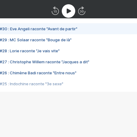
#30 : Eve Angeli raconte "Avant de partir"
#29 : MC Solaar raconte "Bouge de là"
28 : Lorie raconte "Je vais vite"
#27 : Christophe Willem raconte "Jacques a dit"
#26 : Chimène Badi raconte "Entre nous"
#25 : Indochine raconte "3e sexe"
#24 : Zaho raconte "C'est chelou"
#23 : Patrick Bruel raconte "Au café des délices"
#22 : Kyo raconte "Le chemin"
#21 : Nolwenn Leroy raconte "Cassé"