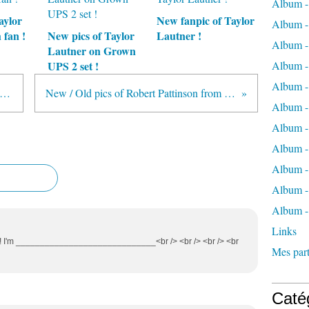
Album -
aylor
New fanpic of Taylor
Album -
 fan !
New pics of Taylor
Lautner !
Album -
Lautner on Grown
UPS 2 set !
Album -
Album -
w photoshoot of Kellan Lutz by Daniel Riera !
New / Old pics of Robert Pattinson from Vanity Fair 2009 !
Album -
Album -
Album 
Album - 
Album - 
Album -
Links
o!!!! I'm _____________________________<br /> <br /> <br /> <br
Mes part
Caté