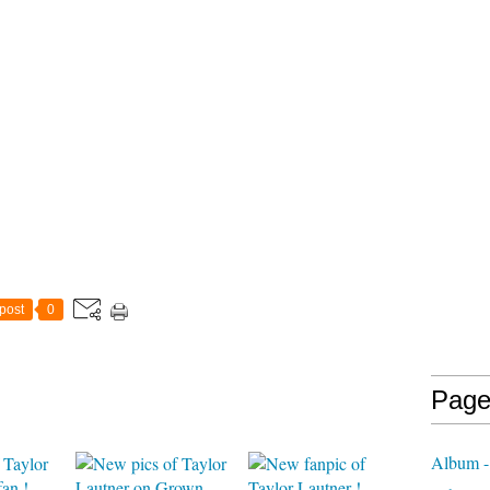
post
0
Page
Album -