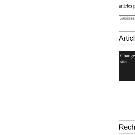
articles 
Artic
Change
site
Rech