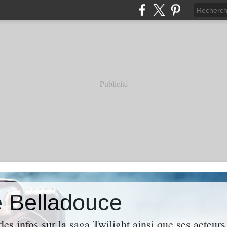
Publicité
e Belladouce
es infos sur la saga Twilight ainsi que ses acteur