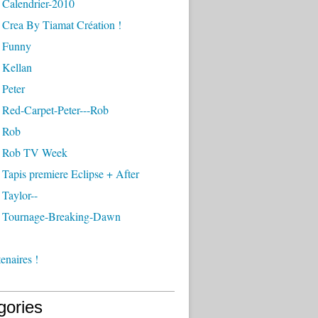
 Calendrier-2010
 Crea By Tiamat Création !
 Funny
 Kellan
 Peter
 Red-Carpet-Peter---Rob
 Rob
- Rob TV Week
Tapis premiere Eclipse + After
Taylor--
 Tournage-Breaking-Dawn
enaires !
gories