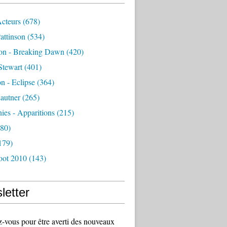
Acteurs
(678)
attinson
(534)
ion - Breaking Dawn
(420)
Stewart
(401)
on - Eclipse
(364)
autner
(265)
es - Apparitions
(215)
80)
179)
oot 2010
(143)
letter
vous pour être averti des nouveaux