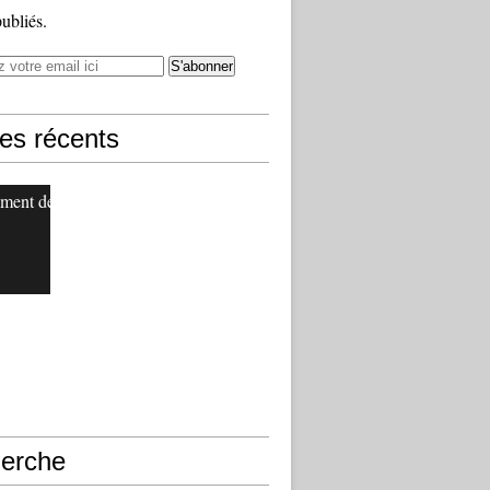
publiés.
les récents
ment de
erche