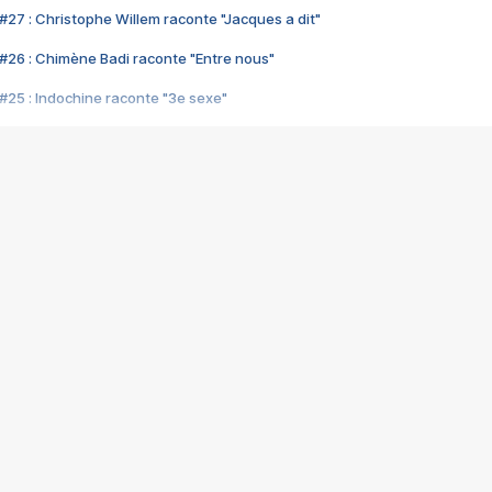
#27 : Christophe Willem raconte "Jacques a dit"
#26 : Chimène Badi raconte "Entre nous"
#25 : Indochine raconte "3e sexe"
#24 : Zaho raconte "C'est chelou"
#23 : Patrick Bruel raconte "Au café des délices"
#22 : Kyo raconte "Le chemin"
#21 : Nolwenn Leroy raconte "Cassé"
#20 : Patrick Hernandez raconte "Born to be alive"
#19 : Lorie raconte "Près de moi"
#18 : Michael Jones raconte "A nos actes manqués" (avec Jean-Jacque
#17 : Khaled raconte "Aïcha"
#16 : Corneille raconte "Parce qu'on vient de loin"