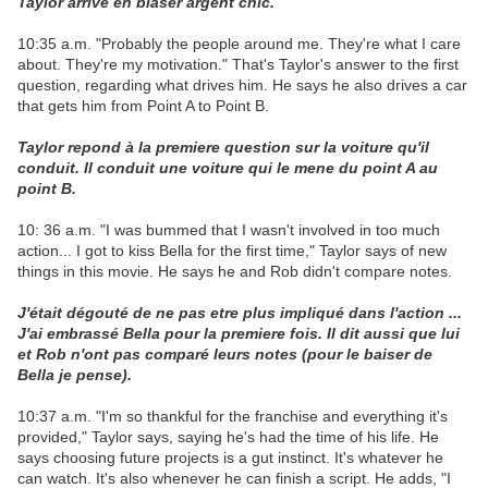
Taylor arrive en blaser argent chic.
10:35 a.m. "Probably the people around me. They're what I care
about. They're my motivation." That's Taylor's answer to the first
question, regarding what drives him. He says he also drives a car
that gets him from Point A to Point B.
Taylor repond à la premiere question sur la voiture qu'il
conduit. Il conduit une voiture qui le mene du point A au
point B.
10: 36 a.m. "I was bummed that I wasn't involved in too much
action... I got to kiss Bella for the first time," Taylor says of new
things in this movie. He says he and Rob didn't compare notes.
J'était dégouté de ne pas etre plus impliqué dans l'action ...
J'ai embrassé Bella pour la premiere fois. Il dit aussi que lui
et Rob n'ont pas comparé leurs notes (pour le baiser de
Bella je pense).
10:37 a.m. "I'm so thankful for the franchise and everything it's
provided," Taylor says, saying he's had the time of his life. He
says choosing future projects is a gut instinct. It's whatever he
can watch. It's also whenever he can finish a script. He adds, "I