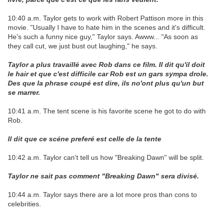
10:40 a.m. Taylor gets to work with Robert Pattison more in this
movie. "Usually I have to hate him in the scenes and it's difficult.
He's such a funny nice guy," Taylor says. Awww... "As soon as
they call cut, we just bust out laughing," he says.
Taylor a plus travaillé avec Rob dans ce film. Il dit qu'il doit
le hair et que c'est difficile car Rob est un gars sympa drole.
Des que la phrase coupé est dire, ils no'ont plus qu'un but
se marrer.
10:41 a.m. The tent scene is his favorite scene he got to do with
Rob.
Il dit que ce scéne preferé est celle de la tente
10:42 a.m. Taylor can't tell us how "Breaking Dawn" will be split.
Taylor ne sait pas comment "Breaking Dawn" sera divisé.
10:44 a.m. Taylor says there are a lot more pros than cons to
celebrities.