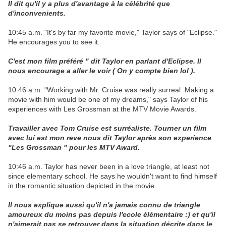
Il dit qu'il y a plus d'avantage à la célébrité que
d'inconvenients.
10:45 a.m. "It's by far my favorite movie," Taylor says of "Eclipse."
He encourages you to see it.
C'est mon film préféré " dit Taylor en parlant d'Eclipse. Il
nous encourage a aller le voir ( On y compte bien lol ).
10:46 a.m. "Working with Mr. Cruise was really surreal. Making a
movie with him would be one of my dreams," says Taylor of his
experiences with Les Grossman at the MTV Movie Awards.
Travailler avec Tom Cruise est surréaliste. Tourner un film
avec lui est mon reve nous dit Taylor après son experience
"Les Grossman " pour les MTV Award.
10:46 a.m. Taylor has never been in a love triangle, at least not
since elementary school. He says he wouldn't want to find himself
in the romantic situation depicted in the movie.
Il nous explique aussi qu'il n'a jamais connu de triangle
amoureux du moins pas depuis l'ecole élémentaire :) et qu'il
n'aimerait pas se retrouver dans la situation décrite dans le