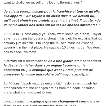
want to challenge myself on a lot of different things."
Je suis si reconnaissant pour la franchise et tout ce qu'elle
m'a apporté," dit Taylor, il dit aussi qu'il la vie devant lui,
qu'il peut choisir ses projets à venir à instinct. Il ajoute: «Je
veux me lancer des défis sur un tas de choses différentes."
10:39 a.m. "Occasionally you really want some ice cream," Taylor
says, regarding the desire to cheat in his diet. He explains that it's
actually just as difficult to keep the muscle mass as it was to
acquire it in the first place. He says it's 10 times harder. We don't
ask to check his math.
"Parfois on a réellement envie d'une glace" dit il concernant
le désire de tricher dans son régime ( comme on le
comprend xD ). Il explique que c'est 10 fois plus dur de
conserver la masse musculaire qu'il acquis au départ.
10:40 a.m. "Jacob matures quite a bit," Taylor says, though he
emphasizes that the changes are all from the book, because
that's what the fans want to see.
J
acob a murit. Il explique que les changement sont dans le
livre, parce que c'est ce que les fans veulent.