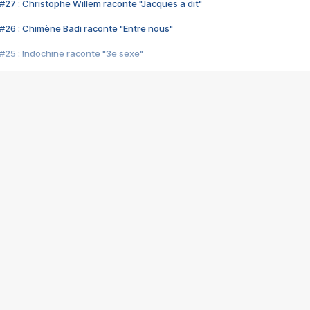
#27 : Christophe Willem raconte "Jacques a dit"
#26 : Chimène Badi raconte "Entre nous"
#25 : Indochine raconte "3e sexe"
#24 : Zaho raconte "C'est chelou"
#23 : Patrick Bruel raconte "Au café des délices"
#22 : Kyo raconte "Le chemin"
#21 : Nolwenn Leroy raconte "Cassé"
#20 : Patrick Hernandez raconte "Born to be alive"
#19 : Lorie raconte "Près de moi"
#18 : Michael Jones raconte "A nos actes manqués" (avec Jean-Jacque
#17 : Khaled raconte "Aïcha"
#16 : Corneille raconte "Parce qu'on vient de loin"
#15 : Indochine raconte "L'aventurier"