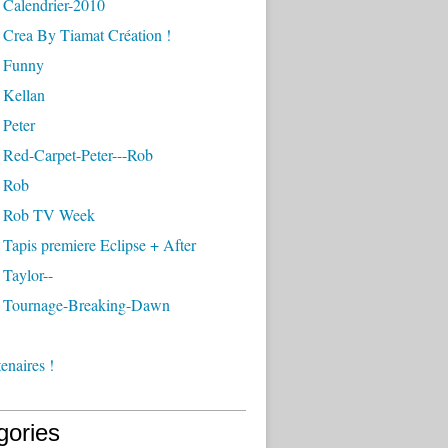
 Calendrier-2010
 Crea By Tiamat Création !
 Funny
 Kellan
 Peter
 Red-Carpet-Peter---Rob
 Rob
- Rob TV Week
Tapis premiere Eclipse + After
Taylor--
 Tournage-Breaking-Dawn
enaires !
gories