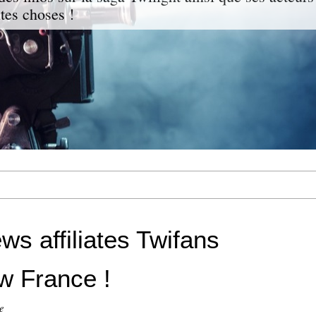
ites choses !
 affiliates Twifans
w France !
e