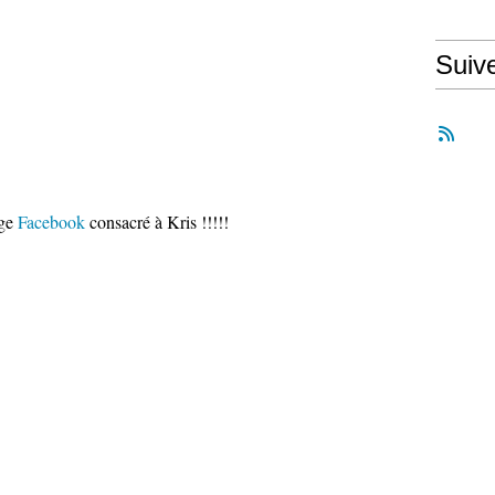
Suiv
age
Facebook
consacré à Kris !!!!!