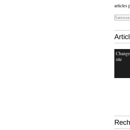
articles 
Artic
Change
site
Rech