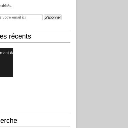
publiés.
les récents
ment de
erche