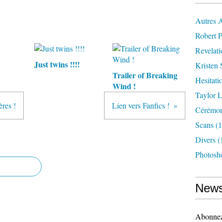
Autres 
Robert P
Revelat
Just twins !!!!
Kristen 
Trailer of Breaking
Hesitati
Wind !
Taylor L
res !
Lien vers Fanfics !
Cérémoni
Scans
(1
Divers
(
Photosh
News
Abonnez-