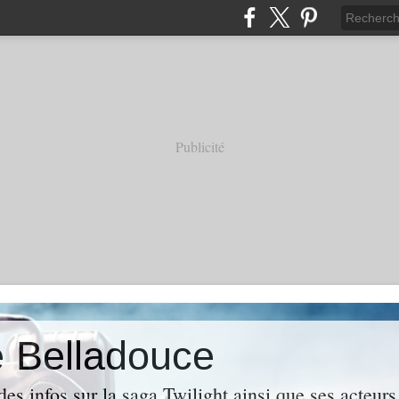
Publicité
e Belladouce
es infos sur la saga Twilight ainsi que ses acteur