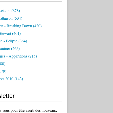
Acteurs
(678)
attinson
(534)
ion - Breaking Dawn
(420)
Stewart
(401)
on - Eclipse
(364)
autner
(265)
es - Apparitions
(215)
80)
179)
oot 2010
(143)
letter
vous pour être averti des nouveaux