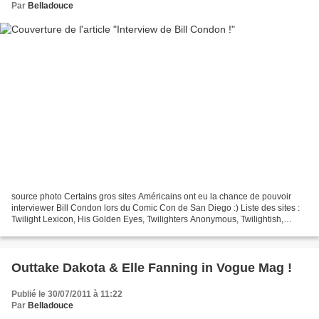
Par
Belladouce
source photo Certains gros sites Américains ont eu la chance de pouvoir
interviewer Bill Condon lors du Comic Con de San Diego :) Liste des sites :
Twilight Lexicon, His Golden Eyes, Twilighters Anonymous, Twilightish,
TwilightMoms, TwilightSeriesTheories,...
Outtake Dakota & Elle Fanning in Vogue Mag !
Publié le 30/07/2011 à 11:22
Par
Belladouce