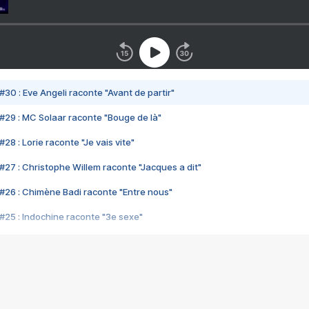
#30 : Eve Angeli raconte "Avant de partir"
#29 : MC Solaar raconte "Bouge de là"
28 : Lorie raconte "Je vais vite"
#27 : Christophe Willem raconte "Jacques a dit"
#26 : Chimène Badi raconte "Entre nous"
#25 : Indochine raconte "3e sexe"
#24 : Zaho raconte "C'est chelou"
#23 : Patrick Bruel raconte "Au café des délices"
#22 : Kyo raconte "Le chemin"