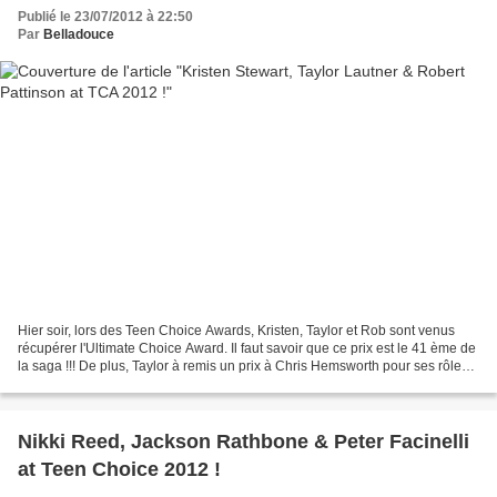
Publié le 23/07/2012 à 22:50
Par
Belladouce
Hier soir, lors des Teen Choice Awards, Kristen, Taylor et Rob sont venus
récupérer l'Ultimate Choice Award. Il faut savoir que ce prix est le 41 ème de
la saga !!! De plus, Taylor à remis un prix à Chris Hemsworth pour ses rôles
dans Blanche Neige et...
Nikki Reed, Jackson Rathbone & Peter Facinelli
at Teen Choice 2012 !