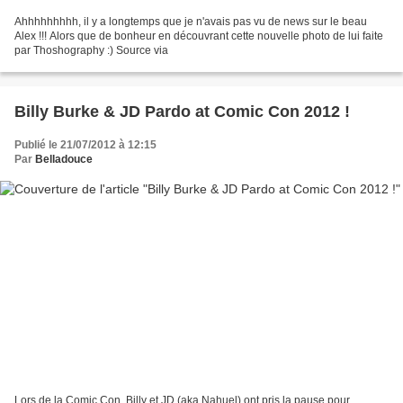
Ahhhhhhhhh, il y a longtemps que je n'avais pas vu de news sur le beau
Alex !!! Alors que de bonheur en découvrant cette nouvelle photo de lui faite
par Thoshography :) Source via
Billy Burke & JD Pardo at Comic Con 2012 !
Publié le 21/07/2012 à 12:15
Par
Belladouce
Lors de la Comic Con, Billy et JD (aka Nahuel) ont pris la pause pour