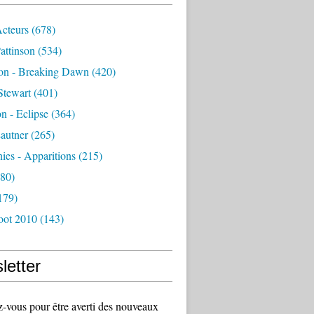
Acteurs
(678)
attinson
(534)
ion - Breaking Dawn
(420)
Stewart
(401)
on - Eclipse
(364)
autner
(265)
es - Apparitions
(215)
80)
179)
oot 2010
(143)
letter
vous pour être averti des nouveaux