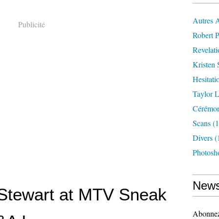
Autres 
Publicité
Robert P
Revelat
Kristen 
Hesitati
Taylor L
Cérémoni
Scans
(1
Divers
(
Photosh
News
 Stewart at MTV Sneak
Abonnez-