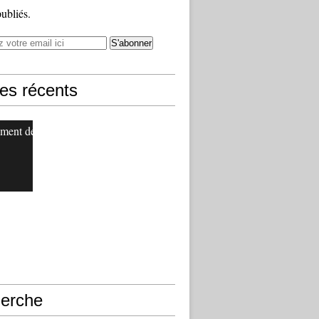
publiés.
les récents
ment de
erche