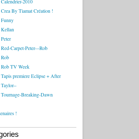
 Calendrier-2010
 Crea By Tiamat Création !
 Funny
 Kellan
 Peter
 Red-Carpet-Peter---Rob
 Rob
- Rob TV Week
Tapis premiere Eclipse + After
Taylor--
 Tournage-Breaking-Dawn
enaires !
gories