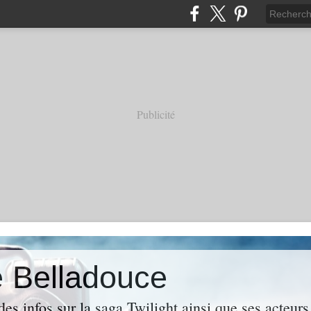
Publicité
e Belladouce
es infos sur la saga Twilight ainsi que ses acteur