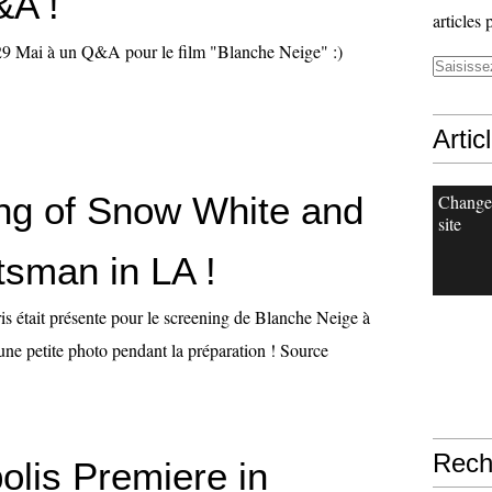
A !
articles 
e 29 Mai à un Q&A pour le film "Blanche Neige" :)
Artic
ng of Snow White and
Change
site
tsman in LA !
s était présente pour le screening de Blanche Neige à
 une petite photo pendant la préparation ! Source
Rech
lis Premiere in