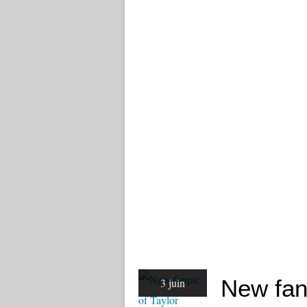
New fanp
3 juin